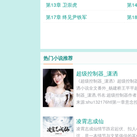
第13章 卫崇虎
第1
第17章 终见尹铁军
第1
热门小说推荐
超级控制器_潇洒
《超级控制器_潇洒》超级控制
洒小说全文番外_杨建桥王平平
制器_潇洒,书名:超级控制器作者
来源:shu132176htl第一章意
第二章触发条件第一章意念控制
海大学是一座很有特点的学校，
凌霄志成仙
的特点是：男女比例严重失调。
凌霄志成仙情节跌宕起伏、扣人
小\说网或许有人认为这是一个
弦，是一本情节与文笔俱佳的其