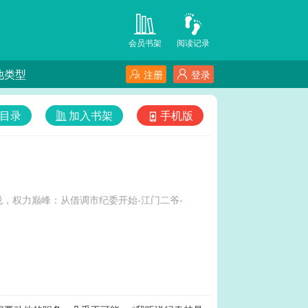
会员书架
阅读记录
他类型
注册
登录
目录
加入书架
手机版
，权力巅峰：从借调市纪委开始-江门二爷-