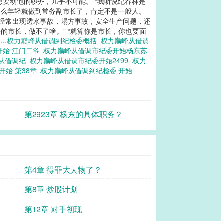
想要动他的职务，几乎不可能。 “我听说纪春林是
，那么年轻就做到常务副市长了，肯定不是一般人。
矿经常出现透水事故，塌方事故，安全生产问题，还
的市长，做不了啥。” “就算你是市长，你也要面
..
权力巅峰从借调到纪检委概括
权力巅峰从借调
开始 江门二爷
权力巅峰从借调市纪委开始杨东苏
从借调纪
权力巅峰从借调市纪委开始2499
权力
开始 第38章
权力巅峰从借调到纪检委 开始
第2923章 杨东的具体职务？
第4章 得罪大人物了？
第8章 炒股计划
第12章 对手初现