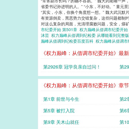
“常务副市长吗？的确不容易。” 魏大武呢喃一声
省委书记孙进明的人。” “小东，不好动。” 童
“其实，小东，你换个角度想一想。” 魏大武沉
有资源倒卖，黑恶势力交错复杂，这些问题都制约这
对这么复杂的局面，光清理腐败问题，安全，煤矿
市纪委开始 第501章
权力巅峰从借调市纪委开始
沐芸
权力巅峰从借调到纪检委 从哪能看到完整
巅峰从借调到纪检委百度百科
权力巅峰从借调
《权力巅峰：从借调市纪委开始》最新
第2926章 冠学良亲自过问！
第2
《权力巅峰：从借调市纪委开始》章节
第1章 前世与今生
第2
第5章 被打入院
第6
第9章 关木山就任
第1