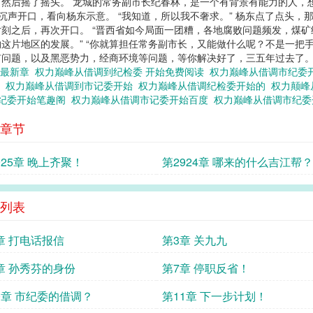
，然后摇了摇头。 龙城的常务副市长纪春林，是一个有背景有能力的人，
元景沉声开口，看向杨东示意。 “我知道，所以我不奢求。” 杨东点了点头
默片刻之后，再次开口。 “晋西省如今局面一团糟，各地腐败问题频发，煤
片地区的发展。” “你就算担任常务副市长，又能做什么呢？不是一把手
问题，以及黑恶势力，经商环境等问题，等你解决好了，三五年过去了。.
 最新章
权力巅峰从借调到纪检委 开始免费阅读
权力巅峰从借调市纪委
版
权力巅峰从借调到市记委开始
权力巅峰从借调纪检委开始的
权力颠峰
市纪委开始笔趣阁
权力巅峰从借调市记委开始百度
权力巅峰从借调市纪委
章节
925章 晚上齐聚！
第2924章 哪来的什么吉江帮？
列表
章 打电话报信
第3章 关九九
章 孙秀芬的身份
第7章 停职反省！
0章 市纪委的借调？
第11章 下一步计划！