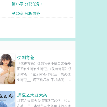
第16章 分配任务！
第20章 分析局势
仗剑穹苍
《仗剑穹苍》仗剑穹苍小说全文番外_
而后仗剑穹仗剑穹苍,《仗剑穹苍》仗
剑穹苍__1仗剑穹苍作者:三千离火仗
剑穹苍__1说下载尽在-手机访问----
【景殿】整理仗剑穹苍作者：三千离
火...
洪荒之天庭天兵
洪荒之天庭天兵情节跌宕起伏、扣人
心弦，是一本情节与文笔俱佳的其他