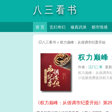
八三看书
首 页
玄幻奇幻
修真武侠
都市情感
八三看书
>
权力巅峰：从借调市纪委开始
权力巅峰
作者：
江门二爷
更新时
权力巅峰：从借调市
小说旗免费提供权力
《权力巅峰：从借调市纪委开始》第29