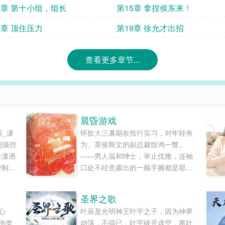
4章 第十小组，组长
第15章 拿捏侯东来！
8章 顶住压力
第19章 徐允才出招
查看更多章节...
晨昏游戏
器_潇
怀歆大三暑期在投行实习，对年轻有
超级控
为、英俊斯文的副总裁惊鸿一瞥。
:潇洒
——男人温和绅士，举止优雅，连袖
念控制器
口处不经意露出的一截手腕都是那么
器!中
性感迷人。 足够危险。但她兴趣被勾
最大
起，颇为上心。同时也意识到这段工
圣界之歌
全本
作关系对自己的掣肘。 某天怀歆浓妆
心
叶辰是光明神王叶宇之子，因为神界
普遍存
艳抹去酒吧蹦迪，却不期然遇见郁
他类
动荡，不得已，叶宇破开虚空，将叶