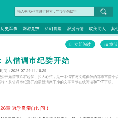
历史军事
网游竞技
科幻冒险
浪漫言情
耽美同人
其
立即阅读
章节
：从借调市纪委开始
间：2026-07-29 11:18:29
纪委开始情节跌宕起伏、扣人心弦，是一本情节与文笔俱佳的都市言情小说
巅峰：从借调市纪委开始最新清爽干净的文字章节在线阅读和TXT下载。
26章 冠学良亲自过问！