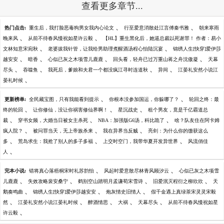
查看更多章节...
、
、
热门点击:
重生后，我打脸恶毒狗男女我内心论文
行至爱意消散处江言傅秦书雅
朝来寒雨
、
、
晚来风
从前不待春风慢祝如星许云毅
【HL】重生黑化后，她逼总裁以死谢罪！ 作者：易小
、
、
文林知意宋宛秋
老婆拔我针管，让我给男助理煮醒酒汤程心怡陆沉宴
锦绣人生[快穿]爱伊莎
、
、
、
、
越安安
暗香
心似已灰之木项雪儿鹿鹿
回头看，轻舟已过万重山蒋之舟沈傲凝
天幕
、
、
、
、
尽头
吞噬鱼
我死后，爹娘和夫君一个都没疯江寻时连道秋
异间
江晏礼安然小说江
、
晏礼时候
、
、
更新榜单:
全民藏宝图，只有我能看到提示
你根本没参加国运，你躲哪了？
轮回之终：最
、
、
、
终的轮回
让你修仙，没让你祸害修仙界啊！
星沉战史
租个男友，竟是千亿霸道总
、
、
、
裁
穿书女频，大婚当日被女主杀死
NBA：加强版G6汤，科比跪了
啥？队友住在阿卡姆
、
、
、
疯人院？
被问罪当天，无上帝族杀来
我在异界当反贼
亮剑：为什么你的缴获这么
、
、
、
多
荒岛求生：我抢了别人的多子多福
上交时空门，我带华夏开发异世界
风流俏佳
、
人
、
、
完本小说:
错将真心落梧桐宋时礼苏韵怡
风起时爱意散尽林青风顾汐云
心似已灰之木项雪
、
、
、
、
儿鹿鹿
失效攻略裴安桑宁
鹤别空山踏明月孟谦荀宋雪诗
旧爱泯灭程衍之柳欣欣
天
、
、
、
鹅奏鸣曲
锦绣人生[快穿]爱伊莎越安安
炮灰情史旧情人
假千金遇上真绿茶宋灵灵宋毅
、
、
、
、
、
然
江晏礼安然小说江晏礼时候
醉酒情思
大祸
天幕尽头
从前不待春风慢祝如星
、
许云毅