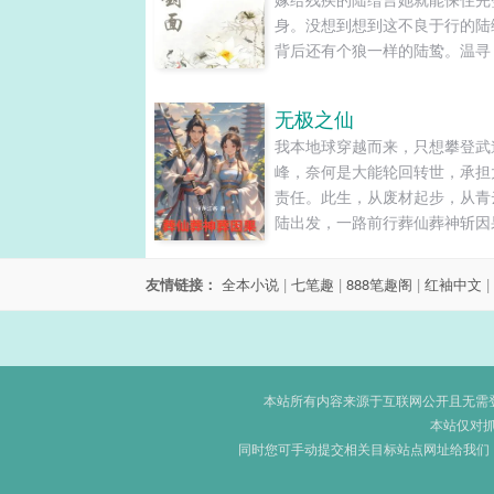
身。没想到想到这不良于行的陆
背后还有个狼一样的陆鸷。温寻
叔叔，让一让。陆鸷：让？他的
地抚上她的小腹：说，你肚子里
无极之仙
是谁的种？第1章老公的另一面“
我本地球穿越而来，只想攀登武
白瓷杯落在绛红色的地毯上发出
峰，奈何是大能轮回转世，承担
的声响。黑咖啡从杯口划了道不
责任。此生，从废材起步，从青
雅的抛物线，溅湿了男人那...
陆出发，一路前行葬仙葬神斩因
超脱天地之外，再无因果轮回。....
友情链接：
全本小说
|
七笔趣
|
888笔趣阁
|
红袖中文
|
本站所有内容来源于互联网公开且无需登录
本站仅对
同时您可手动提交相关目标站点网址给我们