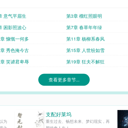
章 意气平眉生
第3章 榴红照眼明
章 困影照波心
第7章 春草年年绿
0章 慷慨一何多
第11章 杨柳系春风
4章 秀色掩今古
第15章 人世纷如雪
8章 笑谑君卑辱
第19章 狂夫不解狂
查看更多章节...
支配好莱坞
以为
重生过去、畅想未来、梦幻现实，再
璧之
塑传奇人生！...