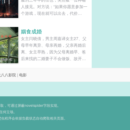
人接见。对方说：“如果你愿意参加一
个游戏，现在就可以出去，代价
是……可能会死。”许多年后，任也孤
身站在星门之中，回望前尘，记忆中
姻食成婚
许多身影都已经模糊……2024，潮汐
女主闫晓倩，男主周嘉译女主27、父
将至，行者守岁。...
母早年离异、母亲再婚，父亲再婚后
离、女主早熟，因为父母离婚早、爸
后来找的二婚妻子不会做饭、故开始
自己做饭之路，大学开始接触烘焙后
面爱上烘焙、烘焙成为她谋生的事
六八八影院
|
电影
业。周嘉译，本科毕业后，做了一名
高中数学老师，外貌不算出众，但是
工作认真负责或许生活有很多不如
意，但最后终会有春风得意，爱自......
通过屏蔽novelspider字段实现。
任何立场。
爬虫程序会依据负载状态自动爬取相关页面。