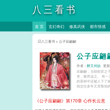
八三看书
首 页
玄幻奇幻
修真武侠
都市情感
八三看书
>
公子应翩翩
公子应翩
作者：
醉又何妨
更新时
应翩翩，当朝权宦之子，统领密探
变，敬而远之。 有一天，他意识觉醒，发现自己生活在一本书中，即将遭遇被情人辜负、被朋友出卖、众叛亲离、家破人亡等剧情，眼前
的茶杯中还被人下了疯药。 既然好人混不下去，他索性决定当一名真正的混不吝，痛痛快快地活一回！ “作
他交往多年又背叛他的镇北侯开始。 应翩翩坐在专门为了铲除他而准备的鸿门宴
刀斧手。 他微微一笑，满脸柔情：“侯爷，让我再敬你一杯酒吧。” 镇北侯看着相恋多年的心上人，目光复杂：“好。” 应翩翩离座，上前，
捧酒，然后趁其不备，一刀把镇北侯捅了个对穿。 他脚踩前
《公子应翩翩》第170章 心作长云意
有意思。” 结果——？ 曾经跟他不共戴天的仇人成为了他的痴汉小弟； 曾经一天骂他十封奏章的言官对他赞不绝口； 曾经天天琢磨刺杀他
的手下愿意为了他献出生命； 曾经恨不得把他头颅吊在城墙上的蛮夷首领跪伏在了他的面前。 ……