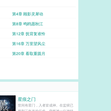
第4章 顾影灵犀动
第8章 鸣鸥愿秋江
第12章 抚背复谁怜
第16章 万里望风尘
第20章 看取重圆月
星痕之门
世间有星门，入者皆成神。在监狱已
服刑三年半的任也，突然被一位神秘