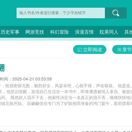
历史军事
网游竞技
科幻冒险
浪漫言情
耽美同人
其
立即阅读
章节
翩
间：2025-04-21 03:53:58
无数，貌胜好女，风姿卓绝，心狠手辣，声名狼藉。 他是皇上手中最利的一把刀，也令满朝文武谈之色
恶”的第一步，就从报复那个与
中，面前摆着毒酒，香里焚着迷药，两边都是埋伏妥当的
男友，手提错金刀，笑嘻嘻抹去溅在脸颊上的一滴血。 “看来还是当个大反派
 还有那个传说中令天下人闻风丧胆的