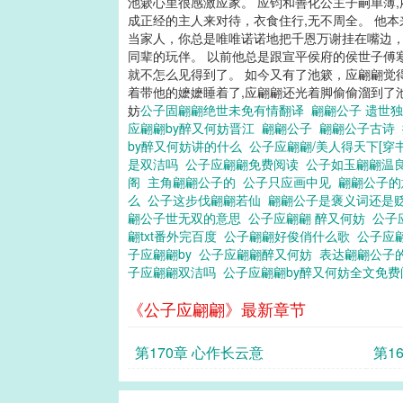
池簌心里很感激应家。 应钧和善化公主子嗣单薄
圣教教主，也来到了他身边，倾身执手一吻。 “无论忠臣良将，还
成正经的主人来对待，衣食住行,无不周全。 他
后，反倒全天下都成了他的死忠粉？ 坐在龙椅上的应翩翩今天也还是很疑惑。 白切
当家人，你总是唯唯诺诺地把千恩万谢挂在嘴边，
有任何不符合道德规范的行为，为防止误会特
同辈的玩伴。 以前他总是跟宣平侯府的侯世子傅
翩小说,公子应翩翩b
就不怎么见得到了。 如今又有了池簌，应翩翩觉
着带他的嬷嬷睡着了,应翩翩还光着脚偷偷溜到了池
妨
公子固翩翩绝世未免有情翻译
翩翩公子 遗世
应翩翩by醉又何妨晋江
翩翩公子
翩翩公子古诗
by醉又何妨讲的什么
公子应翩翩/美人得天下[穿
是双洁吗
公子应翩翩免费阅读
公子如玉翩翩温
阁
主角翩翩公子的
公子只应画中见
翩翩公子
么
公子这步伐翩翩若仙
翩翩公子是褒义词还是
翩公子世无双的意思
公子应翩翩 醉又何妨
公子
翩txt番外完百度
公子翩翩好俊俏什么歌
公子应翩
子应翩翩by
公子应翩翩醉又何妨
表达翩翩公子
子应翩翩双洁吗
公子应翩翩by醉又何妨全文免
《公子应翩翩》最新章节
第170章 心作长云意
第1