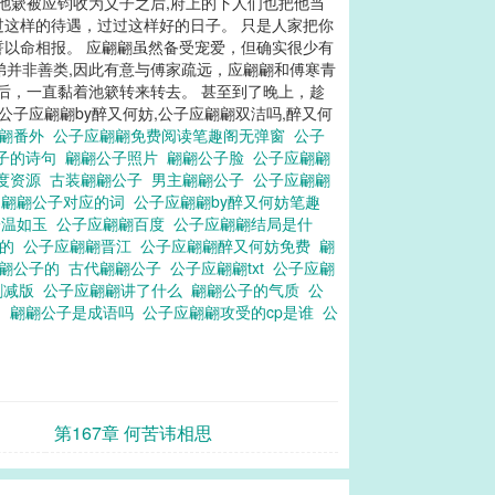
池簌被应钧收为义子之后,府上的下人们也把他当
过这样的待遇，过过这样好的日子。 只是人家把你
誓以命相报。 应翩翩虽然备受宠爱，但确实很少有
弟并非善类,因此有意与傅家疏远，应翩翩和傅寒青
后，一直黏着池簌转来转去。 甚至到了晚上，趁
公子应翩翩by醉又何妨,公子应翩翩双洁吗,醉又何
翩翩番外
公子应翩翩免费阅读笔趣阁无弹窗
公子
公子的诗句
翩翩公子照片
翩翩公子脸
公子应翩翩
百度资源
古装翩翩公子
男主翩翩公子
公子应翩翩
和翩翩公子对应的词
公子应翩翩by醉又何妨笔趣
子温如玉
公子应翩翩百度
公子应翩翩结局是什
子的
公子应翩翩晋江
公子应翩翩醉又何妨免费
翩
翩公子的
古代翩翩公子
公子应翩翩txt
公子应翩
删减版
公子应翩翩讲了什么
翩翩公子的气质
公
物
翩翩公子是成语吗
公子应翩翩攻受的cp是谁
公
第167章 何苦讳相思