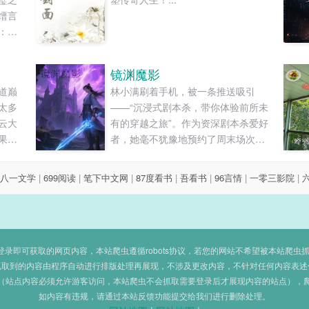
缙言
：小
手蓦
的，
镜渊魔影
砰。”
道巅
林小满刷着手机，被一条推送吸引
沉闷
太多
——“沉浸式剧本杀，带你体验前所未
算优
云大
有的穿越之旅”。作为资深剧本杀爱好
果，
者，她毫不犹豫地预约了周末场次。
..
周末，林小满来到那家颇具神秘感的
剧本杀店。踏入布置得古色古香的房
八一文学
|
699阅读
|
笔下中文网
|
87度看书
|
吾看书
|
96言情
|
一零三影院
|
间，其他五位玩家已在等候。DM身着
黑色长袍，神情严肃地开始讲解：“欢
迎各位来到，你们将穿越到千年前的
镜渊大陆，这里隐藏着能......
即可获取的网页内容，本站爬虫遵循robots协议，若您的网站不希望被本站爬虫抓取，可
抓取到的内容由程序自动进行排版处理再展现，不涉及更改内容，不针对任何内容表述
（站点内容必须允许游客访问，本站爬虫不会抓取需要登录后才展现内容的站点），
如内容有违规，请通过本站反馈功能提交给我们进行删除处理。