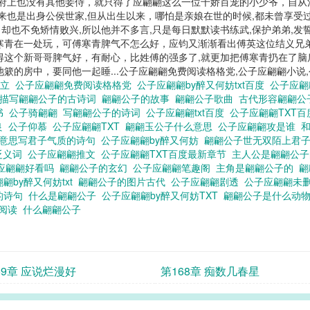
,府上也没有其他妾侍，就只得了应翩翩这么一位千娇百宠的小少爷，自从
是乱臣贼子，我这一生，都只为陛下而战。” ——为什么开始“作恶”之
本来也是出身公侯世家,但从出生以来，哪怕是亲娘在世的时候,都未曾享受
黑惧内攻&疯批作精受 PS：“作恶”是加引号的，主角没
却也不免矫情败兴,所以他并不多言,只是每日默默读书练武,保护弟弟,发
此说明，谢谢大家！ 【画师：木寒阁-醋栗；非定制】 公子应翩翩免费阅读格格党,公子应翩
寒青在一处玩，可傅寒青脾气不怎么好，应钧又渐渐看出傅英这位结义兄
y醉又何妨,公子应翩翩双洁吗,醉又何妨
得这个新哥哥脾气好，有耐心，比姓傅的强多了,就更加把傅寒青扔在了脑
簌的房中，要同他一起睡...公子应翩翩免费阅读格格党,公子应翩翩小说,
独立
公子应翩翩免费阅读格格党
公子应翩翩by醉又何妨txt百度
公子应
描写翩翩公子的古诗词
翩翩公子的故事
翩翩公子歌曲
古代形容翩翩
书
公子骑翩翩
写翩翩公子的诗词
公子应翩翩txt百度
公子应翩翩TXT
良
公子仰慕
公子应翩翩TXT
翩翩玉公子什么意思
公子应翩翩攻是谁
的意思写君子气质的诗句
公子应翩翩by醉又何妨
翩翩公子世无双陌上君
贬义词
公子应翩翩推文
公子应翩翩TXT百度最新章节
主人公是翩翩公
应翩翩好看吗
翩翩公子的玄幻
公子应翩翩笔趣阁
主角是翩翩公子的
翩
翩by醉又何妨txt
翩翩公子的图片古代
公子应翩翩剧透
公子应翩翩未
的诗句
什么是翩翩公子
公子应翩翩by醉又何妨TXT
翩翩公子是什么动
费阅读
什么翩翩公子
69章 应说烂漫好
第168章 痴数几春星