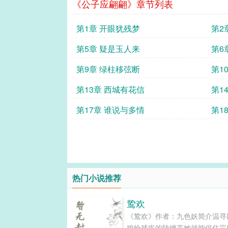
《公子应翩翩》章节列表
第1章 开眼犹残梦
第2
第5章 疑是玉人来
第6
第9章 绿柱移弦断
第1
第13章 西城有花信
第1
第17章 谁说与多情
第1
热门小说推荐
鸷欢
《鸷欢》作者：九色妖简介温寻
嫁给残疾的陆缙言她就能保住完