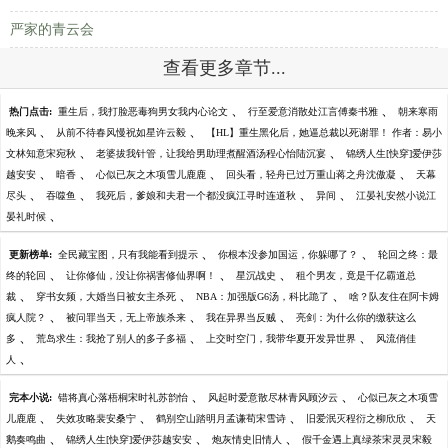
严家的青云会
查看更多章节...
、
、
热门点击:
重生后，我打脸恶毒狗男女我内心论文
行至爱意消散处江言傅秦书雅
朝来寒雨
、
、
晚来风
从前不待春风慢祝如星许云毅
【HL】重生黑化后，她逼总裁以死谢罪！ 作者：易小
、
、
文林知意宋宛秋
老婆拔我针管，让我给男助理煮醒酒汤程心怡陆沉宴
锦绣人生[快穿]爱伊莎
、
、
、
、
越安安
暗香
心似已灰之木项雪儿鹿鹿
回头看，轻舟已过万重山蒋之舟沈傲凝
天幕
、
、
、
、
尽头
吞噬鱼
我死后，爹娘和夫君一个都没疯江寻时连道秋
异间
江晏礼安然小说江
、
晏礼时候
、
、
更新榜单:
全民藏宝图，只有我能看到提示
你根本没参加国运，你躲哪了？
轮回之终：最
、
、
、
终的轮回
让你修仙，没让你祸害修仙界啊！
星沉战史
租个男友，竟是千亿霸道总
、
、
、
裁
穿书女频，大婚当日被女主杀死
NBA：加强版G6汤，科比跪了
啥？队友住在阿卡姆
、
、
、
疯人院？
被问罪当天，无上帝族杀来
我在异界当反贼
亮剑：为什么你的缴获这么
、
、
、
多
荒岛求生：我抢了别人的多子多福
上交时空门，我带华夏开发异世界
风流俏佳
、
人
、
、
完本小说:
错将真心落梧桐宋时礼苏韵怡
风起时爱意散尽林青风顾汐云
心似已灰之木项雪
、
、
、
、
儿鹿鹿
失效攻略裴安桑宁
鹤别空山踏明月孟谦荀宋雪诗
旧爱泯灭程衍之柳欣欣
天
、
、
、
鹅奏鸣曲
锦绣人生[快穿]爱伊莎越安安
炮灰情史旧情人
假千金遇上真绿茶宋灵灵宋毅