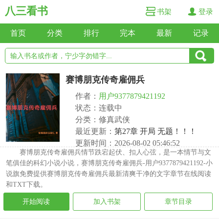
八三看书
书架
登录
首页
分类
排行
完本
最新
记录
赛博朋克传奇雇佣兵
作者：
用户9377879421192
状态：连载中
分类：修真武侠
最近更新：
第27章 开局 无题！！！
更新时间：2026-08-02 05:46:52
赛博朋克传奇雇佣兵情节跌宕起伏、扣人心弦，是一本情节与文
笔俱佳的科幻小说小说，赛博朋克传奇雇佣兵-用户9377879421192-小
说旗免费提供赛博朋克传奇雇佣兵最新清爽干净的文字章节在线阅读
和TXT下载。
开始阅读
加入书架
章节目录