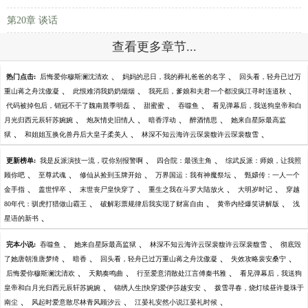
第20章 谈话
查看更多章节...
、
、
热门点击:
后悔爱你穆斯澜沈清欢
妈妈的忌日，我的葬礼爸爸的名字
回头看，轻舟已过万
、
、
、
重山蒋之舟沈傲凝
此恨难消我奶奶烟烟
我死后，爹娘和夫君一个都没疯江寻时连道秋
、
、
、
代码被掉包后，销冠不干了魏南晨季明磊
甜蜜蜜
吞噬鱼
看见弹幕后，我送狗皇帝和白
、
、
、
、
月光归西元辰轩苏婉婉
炮灰情史旧情人
暗香浮动
醉酒情思
她来自星际最高监
、
、
、
狱
和姐姐互换化兽丹后大皇子柔美人
林深不知云海许云琛裴馥许云琛裴馥雪
、
、
更新榜单:
我是反派演技一流，哎你别报警啊
四合院：最强主角
综武反派：师娘，让我照
、
、
、
、
顾你吧
至尊武魂
修仙从捡到玉牌开始
万界国运：我有神魔祭坛
甄嬛传：一人一个
、
、
、
、
、
金手指
盖世悍卒
末世丧尸皇快穿了
重生之我在斗罗大陆放火
大明岁时记
穿越
、
、
、
80年代：驯虎打猎做山霸王
破解彩票规律后我实现了财富自由
黄帝内经爆笑讲解版
浅
、
星语的新书
、
、
、
完本小说:
吞噬鱼
她来自星际最高监狱
林深不知云海许云琛裴馥许云琛裴馥雪
彻底毁
、
、
、
、
了她唐朝淮唐梦绮
暗香
回头看，轻舟已过万重山蒋之舟沈傲凝
失效攻略裴安桑宁
、
、
、
后悔爱你穆斯澜沈清欢
天鹅奏鸣曲
行至爱意消散处江言傅秦书雅
看见弹幕后，我送狗
、
、
皇帝和白月光归西元辰轩苏婉婉
锦绣人生[快穿]爱伊莎越安安
拨雪寻春，烧灯续昼许曼珠于
、
、
、
南尘
风起时爱意散尽林青风顾汐云
江晏礼安然小说江晏礼时候