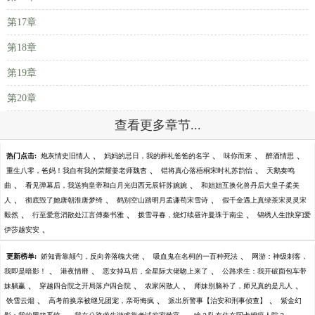
第17章
第18章
第19章
第20章
查看更多章节...
、
、
、
、
热门点击:
炮灰情史旧情人
妈妈的忌日，我的葬礼爸爸的名字
味你而来
醉酒情思
、
、
重生八零，爸妈！我自有我的荣耀姜老师魏杳
错将真心落梧桐宋时礼苏韵怡
天鹅奏鸣
、
、
曲
看见弹幕后，我送狗皇帝和白月光归西元辰轩苏婉婉
和姐姐互换化兽丹后大皇子柔美
、
、
、
人
彻底毁了她唐朝淮唐梦绮
鹤别空山踏明月孟谦荀宋雪诗
假千金遇上真绿茶宋灵灵宋
、
、
、
毅然
行至爱意消散处江言傅秦书雅
拨雪寻春，烧灯续昼许曼珠于南尘
锦绣人生[快穿]爱
、
伊莎越安安
、
、
更新榜单:
娇知青靠颠勺，反向养落魄大佬
吸血鬼在名柯的一百种死法
网游：神级刺客，
、
、
、
我即是暗影！
港夜情靡
恶女掉马后，全星际大佬吻上来了
公路求生：我开破面包车带
、
、
、
、
妹躺赢
穿越四合院之开局落户四合院
农家闲散人
师妹别脑补了，师兄真的是凡人
、
、
、
铁雪云烟
高考前换亲被继兄团宠，亲哥悔疯
派出所警事【治安和刑事侦查】
紫金幻
、
、
、