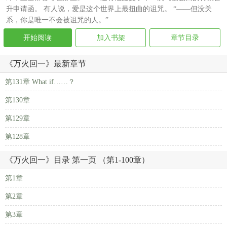
升申请函。 有人说，爱是这个世界上最扭曲的诅咒。 “——但没关
系，你是唯一不会被诅咒的人。”
开始阅读
加入书架
章节目录
《万火回一》最新章节
第131章 What if……？
第130章
第129章
第128章
《万火回一》目录 第一页 （第1-100章）
第1章
第2章
第3章