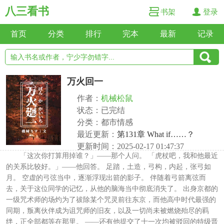
八三看书
书架
登录
首页
分类
排行
完本
最新
记录
万火回一
作者：
机械松鼠
状态：已完结
分类：都市情感
最近更新：
第131章 What if……？
更新时间：2025-02-17 01:47:37
「这次你打算用掉谁？」——那个人问。 「虎杖吧，我和他最近
的关系比较好。」——他回答。 足踏，土造，弓构，内起，张弓如
月。 空虚的弓弦当中，逐渐浮现出箭的影子。 伴随着弓箭离弦而
去，关于这位同学的记忆，从他的脑海当中彻底消失了。 出身京都的
一级咒术师的场灼为了祓除某个咒灵前往东京，而他高中时代最强的
同期，叛离伙伴成为诅咒师的旧友，以及一切尚未被燃烧殆尽的羁
绊，正全部都等在那里。 ——还有他提交了十一次均被驳回的特级晋