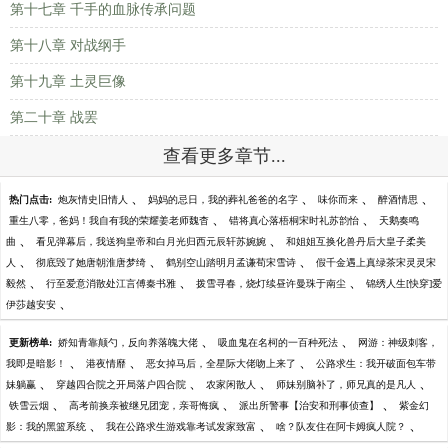
第十七章 千手的血脉传承问题
第十八章 对战纲手
第十九章 土灵巨像
第二十章 战罢
查看更多章节...
、
、
、
、
热门点击:
炮灰情史旧情人
妈妈的忌日，我的葬礼爸爸的名字
味你而来
醉酒情思
、
、
重生八零，爸妈！我自有我的荣耀姜老师魏杳
错将真心落梧桐宋时礼苏韵怡
天鹅奏鸣
、
、
曲
看见弹幕后，我送狗皇帝和白月光归西元辰轩苏婉婉
和姐姐互换化兽丹后大皇子柔美
、
、
、
人
彻底毁了她唐朝淮唐梦绮
鹤别空山踏明月孟谦荀宋雪诗
假千金遇上真绿茶宋灵灵宋
、
、
、
毅然
行至爱意消散处江言傅秦书雅
拨雪寻春，烧灯续昼许曼珠于南尘
锦绣人生[快穿]爱
、
伊莎越安安
、
、
更新榜单:
娇知青靠颠勺，反向养落魄大佬
吸血鬼在名柯的一百种死法
网游：神级刺客，
、
、
、
我即是暗影！
港夜情靡
恶女掉马后，全星际大佬吻上来了
公路求生：我开破面包车带
、
、
、
、
妹躺赢
穿越四合院之开局落户四合院
农家闲散人
师妹别脑补了，师兄真的是凡人
、
、
、
铁雪云烟
高考前换亲被继兄团宠，亲哥悔疯
派出所警事【治安和刑事侦查】
紫金幻
、
、
、
影：我的黑篮系统
我在公路求生游戏靠考试发家致富
啥？队友住在阿卡姆疯人院？