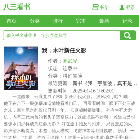
八三看书
书架
登录
首页
分类
排行
完本
最新
记录
我，木叶新任火影
作者：
寒武光
状态：连载中
分类：科幻冒险
最近更新：
新书《我，宇智波，真不是三代火影》已发
更新时间：2025-01-16 10:02:01
一觉醒来，云庭竟成了木叶新任四代火影。 波风水门呢？ 哦，
他正在台下一脸羡慕加遗憾地看着自己。 再看看时间，眼下正处三战
之末，离九尾之乱仅仅只剩一年。 云庭顿时很慌张。 外有生死大危
机，内有三代为首的老头子架空权力，这处境很不妙啊！ 难道自己也
要像水门那样成为短命火影？ 好在金手指及时到来。 只要云庭的火
影声望不断提高，木遁，仙人模式，飞雷神等等都能换取。 所以...一
年之后。 “九尾，你终于出现了！吃我一记仙法·木遁·真数千手·顶上