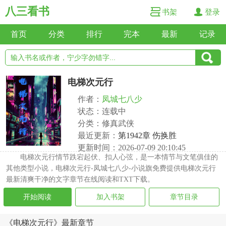
八三看书
书架
登录
首页
分类
排行
完本
最新
记录
电梯次元行
作者：
凤城七八少
状态：连载中
分类：修真武侠
最近更新：
第1942章 伤换胜
更新时间：2026-07-09 20:10:45
电梯次元行情节跌宕起伏、扣人心弦，是一本情节与文笔俱佳的
其他类型小说，电梯次元行-凤城七八少-小说旗免费提供电梯次元行
最新清爽干净的文字章节在线阅读和TXT下载。
开始阅读
加入书架
章节目录
《电梯次元行》最新章节