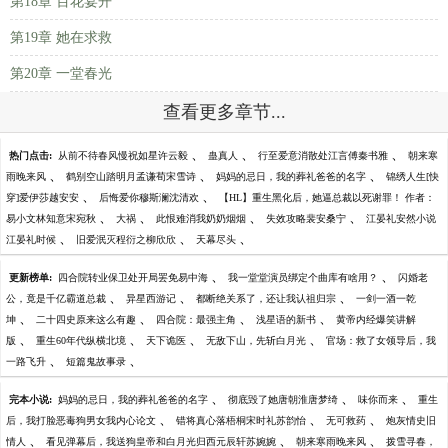
第18章 百花宴开
第19章 她在求救
第20章 一堂春光
查看更多章节...
、
、
、
热门点击:
从前不待春风慢祝如星许云毅
蛊真人
行至爱意消散处江言傅秦书雅
朝来寒
、
、
、
雨晚来风
鹤别空山踏明月孟谦荀宋雪诗
妈妈的忌日，我的葬礼爸爸的名字
锦绣人生[快
、
、
穿]爱伊莎越安安
后悔爱你穆斯澜沈清欢
【HL】重生黑化后，她逼总裁以死谢罪！ 作者：
、
、
、
、
易小文林知意宋宛秋
大祸
此恨难消我奶奶烟烟
失效攻略裴安桑宁
江晏礼安然小说
、
、
、
江晏礼时候
旧爱泯灭程衍之柳欣欣
天幕尽头
、
、
更新榜单:
四合院转业保卫处开局罢免易中海
我一堂堂演员绑定个曲库有啥用？
闪婚老
、
、
、
公，竟是千亿霸道总裁
异星西游记
都断绝关系了，还让我认祖归宗
一剑一酒一乾
、
、
、
、
坤
二十四史原来这么有趣
四合院：最强主角
浅星语的新书
黄帝内经爆笑讲解
、
、
、
、
版
重生60年代纵横北境
天下诡医
无敌下山，先斩白月光
官场：救了女领导后，我
、
、
一路飞升
短篇鬼故事录
、
、
、
完本小说:
妈妈的忌日，我的葬礼爸爸的名字
彻底毁了她唐朝淮唐梦绮
味你而来
重生
、
、
、
后，我打脸恶毒狗男女我内心论文
错将真心落梧桐宋时礼苏韵怡
无可救药
炮灰情史旧
、
、
、
情人
看见弹幕后，我送狗皇帝和白月光归西元辰轩苏婉婉
朝来寒雨晚来风
拨雪寻春，