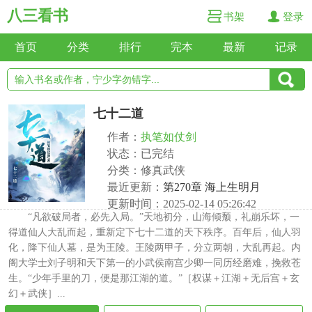
八三看书
书架
登录
首页
分类
排行
完本
最新
记录
七十二道
作者：
执笔如仗剑
状态：已完结
分类：修真武侠
最近更新：
第270章 海上生明月
更新时间：2025-02-14 05:26:42
“凡欲破局者，必先入局。”天地初分，山海倾颓，礼崩乐坏，一
得道仙人大乱而起，重新定下七十二道的天下秩序。百年后，仙人羽
化，降下仙人墓，是为王陵。王陵两甲子，分立两朝，大乱再起。内
阁大学士刘子明和天下第一的小武侯南宫少卿一同历经磨难，挽救苍
生。“少年手里的刀，便是那江湖的道。”［权谋＋江湖＋无后宫＋玄
幻＋武侠］...