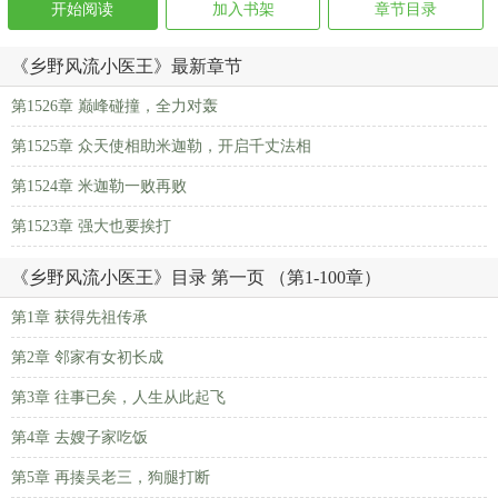
开始阅读
加入书架
章节目录
《乡野风流小医王》最新章节
第1526章 巅峰碰撞，全力对轰
第1525章 众天使相助米迦勒，开启千丈法相
第1524章 米迦勒一败再败
第1523章 强大也要挨打
《乡野风流小医王》目录 第一页 （第1-100章）
第1章 获得先祖传承
第2章 邻家有女初长成
第3章 往事已矣，人生从此起飞
第4章 去嫂子家吃饭
第5章 再揍吴老三，狗腿打断