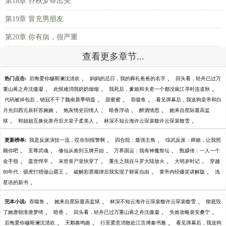
第18章 乔秋梦帮出头
第19章 冒充男朋友
第20章 你有病，很严重
查看更多章节...
、
、
热门点击:
后悔爱你穆斯澜沈清欢
妈妈的忌日，我的葬礼爸爸的名字
回头看，轻舟已过万
、
、
、
重山蒋之舟沈傲凝
此恨难消我奶奶烟烟
我死后，爹娘和夫君一个都没疯江寻时连道秋
、
、
、
代码被掉包后，销冠不干了魏南晨季明磊
甜蜜蜜
吞噬鱼
看见弹幕后，我送狗皇帝和白
、
、
、
、
月光归西元辰轩苏婉婉
炮灰情史旧情人
暗香浮动
醉酒情思
她来自星际最高监
、
、
、
狱
和姐姐互换化兽丹后大皇子柔美人
林深不知云海许云琛裴馥许云琛裴馥雪
、
、
更新榜单:
我是反派演技一流，哎你别报警啊
四合院：最强主角
综武反派：师娘，让我照
、
、
、
、
顾你吧
至尊武魂
修仙从捡到玉牌开始
万界国运：我有神魔祭坛
甄嬛传：一人一个
、
、
、
、
、
金手指
盖世悍卒
末世丧尸皇快穿了
重生之我在斗罗大陆放火
大明岁时记
穿越
、
、
、
80年代：驯虎打猎做山霸王
破解彩票规律后我实现了财富自由
黄帝内经爆笑讲解版
浅
、
星语的新书
、
、
、
完本小说:
吞噬鱼
她来自星际最高监狱
林深不知云海许云琛裴馥许云琛裴馥雪
彻底毁
、
、
、
、
了她唐朝淮唐梦绮
暗香
回头看，轻舟已过万重山蒋之舟沈傲凝
失效攻略裴安桑宁
、
、
、
后悔爱你穆斯澜沈清欢
天鹅奏鸣曲
行至爱意消散处江言傅秦书雅
看见弹幕后，我送狗