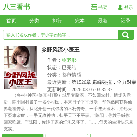
八三看书
书架
登录
首页
分类
排行
完本
最新
记录
乡野风流小医王
作者：
弼老耶
状态：已完结
分类：都市情感
最近更新：
第1526章 巅峰碰撞，全力对轰
更新时间：2026-08-05 03:35:37
（乡村+神医+修真+打脸）城里套路深，不如回农村。情场失意
后，陈阳回村当了一名小村医，本来日子平平淡淡，却偶然间获得仙
界老祖传承，从此开创一代强者的不朽传奇。一手逆天医术，治尽天
下疑难杂症，一手无敌神功，扫平天下不平事。“陈阳，你嫂子喊你
回家吃饭。”“陈阳，你婶子家的灯泡又坏了。”……每天的生活快乐且
充实。...