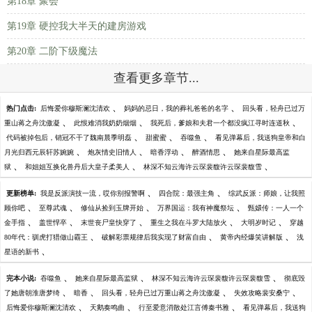
第18章 聚会
第19章 硬控我大半天的建房游戏
第20章 二阶下级魔法
查看更多章节...
、
、
热门点击:
后悔爱你穆斯澜沈清欢
妈妈的忌日，我的葬礼爸爸的名字
回头看，轻舟已过万
、
、
、
重山蒋之舟沈傲凝
此恨难消我奶奶烟烟
我死后，爹娘和夫君一个都没疯江寻时连道秋
、
、
、
代码被掉包后，销冠不干了魏南晨季明磊
甜蜜蜜
吞噬鱼
看见弹幕后，我送狗皇帝和白
、
、
、
、
月光归西元辰轩苏婉婉
炮灰情史旧情人
暗香浮动
醉酒情思
她来自星际最高监
、
、
、
狱
和姐姐互换化兽丹后大皇子柔美人
林深不知云海许云琛裴馥许云琛裴馥雪
、
、
更新榜单:
我是反派演技一流，哎你别报警啊
四合院：最强主角
综武反派：师娘，让我照
、
、
、
、
顾你吧
至尊武魂
修仙从捡到玉牌开始
万界国运：我有神魔祭坛
甄嬛传：一人一个
、
、
、
、
、
金手指
盖世悍卒
末世丧尸皇快穿了
重生之我在斗罗大陆放火
大明岁时记
穿越
、
、
、
80年代：驯虎打猎做山霸王
破解彩票规律后我实现了财富自由
黄帝内经爆笑讲解版
浅
、
星语的新书
、
、
、
完本小说:
吞噬鱼
她来自星际最高监狱
林深不知云海许云琛裴馥许云琛裴馥雪
彻底毁
、
、
、
、
了她唐朝淮唐梦绮
暗香
回头看，轻舟已过万重山蒋之舟沈傲凝
失效攻略裴安桑宁
、
、
、
后悔爱你穆斯澜沈清欢
天鹅奏鸣曲
行至爱意消散处江言傅秦书雅
看见弹幕后，我送狗