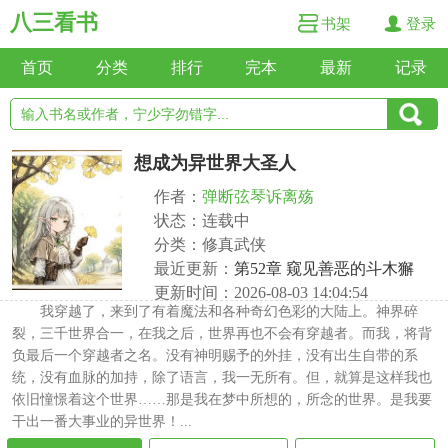
八三看书
书架
登录
首页
分类
排行
完本
最新
记录
想成为异世界大圣人
作者：
弹断弦琴诉离殇
状态：连载中
分类：修真武侠
最近更新：
第52章 窥见善恶的斗木獬
更新时间：2026-08-03 14:04:54
我穿越了，来到了有着魔法和各种奇幻色彩的大陆上。神界碎
裂，三千世界合一，在我之后，世界再也不会有穿越者。而我，将背
负最后一个穿越者之名。没有神明赐予的外挂，没有出生自带的系
统，没有血脉的加持，除了语言，我一无所有。但，就算是这样我也
依旧憧憬着这个世界……那是我在梦中所想的，所念的世界。是我要
干出一番大事业的异世界！...