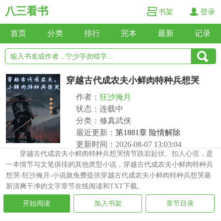
八三看书
书架
登录
首页
分类
排行
完本
最新
记录
穿越古代成农夫小鲜肉特种兵想哭
作者：
狂沙掩月
状态：连载中
分类：修真武侠
最近更新：
第1881章 险情解除
更新时间：2026-08-07 13:03:04
穿越古代成农夫小鲜肉特种兵想哭情节跌宕起伏、扣人心弦，是
一本情节与文笔俱佳的其他类型小说，穿越古代成农夫小鲜肉特种兵
想哭-狂沙掩月-小说旗免费提供穿越古代成农夫小鲜肉特种兵想哭最
新清爽干净的文字章节在线阅读和TXT下载。
开始阅读
加入书架
章节目录