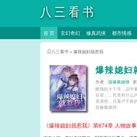
八三看书
首 页
玄幻奇幻
修真武侠
都市情感
八三看书
>
爆辣媳妇就惹我
爆辣媳妇
作者：
甜麻酱烧饼
更
酷拽的大千哥，品学
在变……究竟有什么
质凛然，且看卢千夜的大千哥与千千
甜麻酱烧饼
《爆辣媳妇就惹我》第674章 人物故