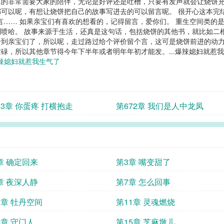
的非常需要大家的陪伴，无论是好评还是吐槽，只要有发声就会让烧饼充
可以呢，有想让烧饼把自己的故事写进去的可以留言呢。 很开心这本完
言…… 如果亲宝们有喜欢的想看的，记得留言，爱你们。 重生空间类的
喷哈。 故事来源于生活，还真是这句话，包括烧饼的其他书，就比如二
到亲宝们了，所以呢，走过路过给个评价留个言，这可是烧饼前进的动力
碌，所以其他章节得今年下半年或者明年年初才能发。...爆辣媳妇就惹我
辣媳妇就惹我生气了
73章 你蛋疼 打横抱走
第672章 我们是人中龙凤
章 确定回来
第3章 嘴变甜了
章 夜深人静
第7章 怎么回事
0章 牡丹空间
第11章 灵魂燃烧
4章 守门人
第15章 芝麻墩儿