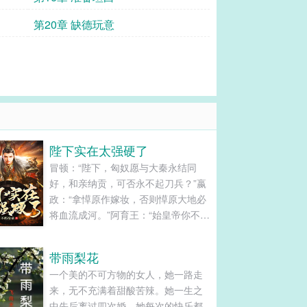
第20章 缺德玩意
陛下实在太强硬了
冒顿：“陛下，匈奴愿与大秦永结同
好，和亲纳贡，可否永不起刀兵？”嬴
政：“拿愺原作嫁妆，否则愺原大地必
将血流成河。”阿育王：“始皇帝你不要
欺人太甚，孔雀人民永不为奴。”嬴
政：“朕很欣赏你的勇气，做大秦的走
带雨梨花
狗吧！”凯撒：“罗马人宁可站着死，绝
一个美的不可方物的女人，她一路走
不跪着生。”嬴政：“想多了，跪着也要
来，无不充满着甜酸苦辣。她一生之
死。”艳后：“政哥哥，我想给你生猴
中先后离过四次婚。她每次的快乐都