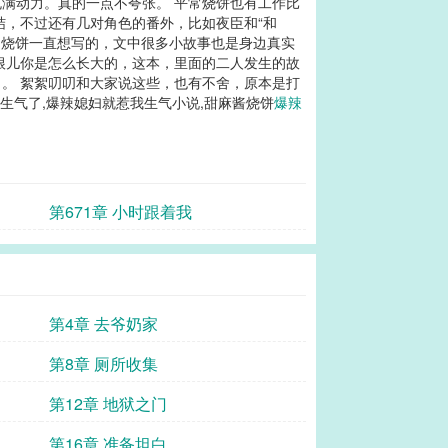
满动力。真的一点不夸张。 平常烧饼也有工作比
结，不过还有几对角色的番外，比如夜臣和“和
是烧饼一直想写的，文中很多小故事也是身边真实
根儿你是怎么长大的，这本，里面的二人发生的故
。 絮絮叨叨和大家说这些，也有不舍，原本是打
生气了,爆辣媳妇就惹我生气小说,甜麻酱烧饼
爆辣
第671章 小时跟着我
第4章 去爷奶家
第8章 厕所收集
第12章 地狱之门
第16章 准备坦白