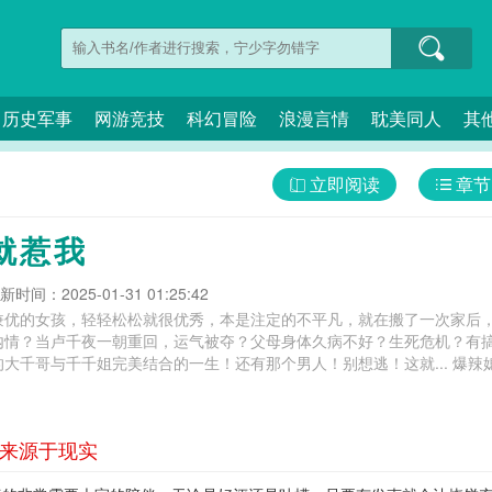
历史军事
网游竞技
科幻冒险
浪漫言情
耽美同人
其
立即阅读
章节
就惹我
新时间：2025-01-31 01:25:42
兼优的女孩，轻轻松松就很优秀，本是注定的不平凡，就在搬了一次家后
内情？当卢千夜一朝重回，运气被夺？父母身体久病不好？生死危机？有
姐完美结合的一生！还有那个男人！别想逃！这就... 爆辣媳妇就惹我生气了,爆辣媳妇就惹我生气小说,
事来源于现实