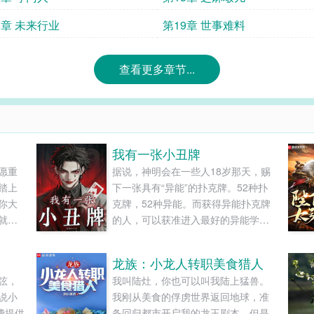
8章 未来行业
第19章 世事难料
查看更多章节...
我有一张小丑牌
愿重
据说，神明会在一些人18岁那天，赐
踏上
下一张具有“异能”的扑克牌。52种扑
你大
克牌，52种异能。而获得异能扑克牌
就在
的人，可以获准进入最好的异能学
郡
校。校花：我有黑桃Q，可以变出各种
见人
武器！富二代：我爹有方块J，能无限
龙族：小龙人转职美食猎人
注定
获得金钱！而某处，一个少年拿着自
弦，
我叫陆灶，你也可以叫我陆上猛兽。
这复
己的扑克牌，将所有52种异能用了个
说小
我刚从美食的俘虏世界返回地球，准
下第
遍。所有人震惊失色。“你是啥牌啊？”
费提供
备回归都市开启我的龙王剧本。但是