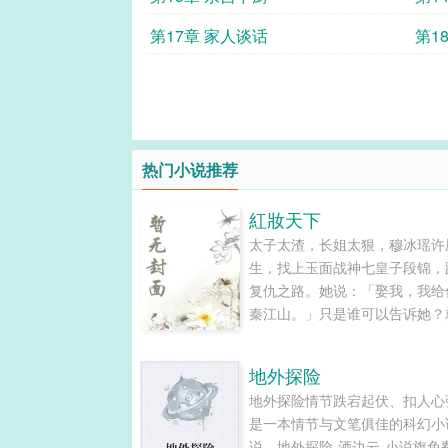
第17章 家人谈话
第1
热门小说推荐
紅妝天下
太子太渣，长姐太狠，穆冰瑶许
生，找上玉面战神七皇子段锦，
复仇之路。她说：「娶我，我给
秦江山。」只是谁可以告诉她？
自己也渐渐沉沦，为什么有一堆
主、公主、山寨女要和她抢这人
地外探险
爱、花见花开的大妖孽？是前世
地外探险情节跌宕起伏、扣人心
如此，还是老天补偿她的幸福？
是一本情节与文笔俱佳的科幻小
仇兼追求幸福之路，从拿下「天
说，地外探险-酒边云-小说旗免