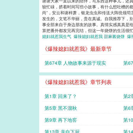
谢谢大家一直以来的陪伴，写东西这种事儿，还真
较忙碌，挤着时间写些小故事，有什么想吐槽的都
尚”，安云和谢梓萧，银龙虫虫和传送大阵统领苟
发生的，文笔不华丽，贵在真诚。自我推荐下，别
事全部来自于身边朋友的故事。真情实感真真是给
算把番外都发完再完结，但这一年烧饼的生活很忙
媳妇就惹我生气
爆辣媳妇就惹我 甜麻酱烧饼
爆
《爆辣媳妇就惹我》最新章节
第674章 人物故事来源于现实
第6
《爆辣媳妇就惹我》章节列表
第1章 回来了？
第2
第5章 黑不溜秋
第6
第9章 再下地窖
第1
第13章 亲自下厨
第1