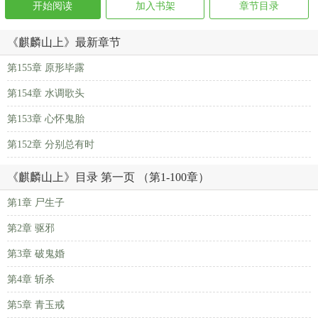
开始阅读
加入书架
章节目录
《麒麟山上》最新章节
第155章 原形毕露
第154章 水调歌头
第153章 心怀鬼胎
第152章 分别总有时
《麒麟山上》目录 第一页 （第1-100章）
第1章 尸生子
第2章 驱邪
第3章 破鬼婚
第4章 斩杀
第5章 青玉戒