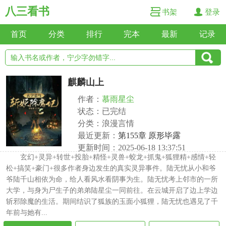
八三看书
书架
登录
首页
分类
排行
完本
最新
记录
麒麟山上
作者：
慕雨星尘
状态：已完结
分类：浪漫言情
最近更新：
第155章 原形毕露
更新时间：2025-06-18 13:37:51
玄幻+灵异+转世+投胎+精怪+灵兽+蛟龙+抓鬼+狐狸精+感情+轻
松+搞笑+豪门+很多作者身边发生的真实灵异事件。陆无忧从小和爷
爷陆千山相依为命，给人看风水看阴事为生。陆无忧考上邻市的一所
大学，与身为尸生子的弟弟陆星尘一同前往。在云城开启了边上学边
斩邪除魔的生活。期间结识了狐族的玉面小狐狸，陆无忧也遇见了千
年前与她有...