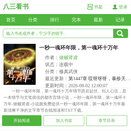
八三看书
书架
登录
首页
分类
排行
完本
最新
记录
一秒一魂环年限，第一魂环十万年
作者：
做贼肾虚
状态：连载中
分类：修真武侠
最近更新：
第1447章 哎呀呀呀，暴殄天物啊
更新时间：2026-08-02 12:00:07
一秒一魂环年限，第一魂环十万年情节跌宕起伏、扣人心弦，是
一本情节与文笔俱佳的都市言情小说，一秒一魂环年限，第一魂环十
万年-做贼肾虚-小说旗免费提供一秒一魂环年限，第一魂环十万年最
新清爽干净的文字章节在线阅读和TXT下载。
开始阅读
加入书架
章节目录