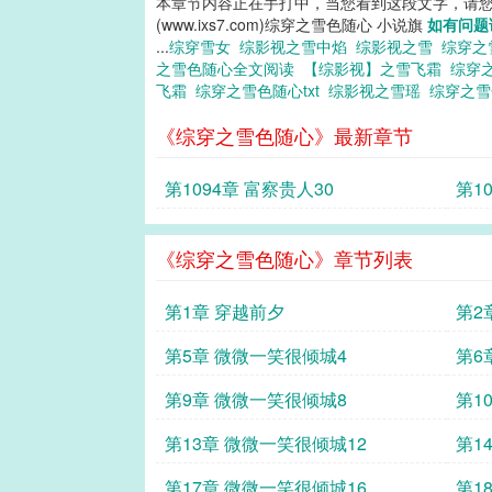
本章节内容正在手打中，当您看到这段文字，请
(www.ixs7.com)综穿之雪色随心 小说旗
如有问题
...
综穿雪女
综影视之雪中焰
综影视之雪
综穿之
之雪色随心全文阅读
【综影视】之雪飞霜
综穿
飞霜
综穿之雪色随心txt
综影视之雪瑶
综穿之
《综穿之雪色随心》最新章节
第1094章 富察贵人30
第1
《综穿之雪色随心》章节列表
第1章 穿越前夕
第2
第5章 微微一笑很倾城4
第6
第9章 微微一笑很倾城8
第1
第13章 微微一笑很倾城12
第1
第17章 微微一笑很倾城16
第1