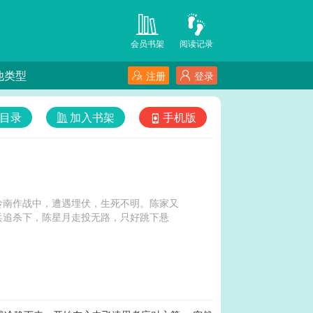
会员书架
阅读记录
他类型
注册
登录
目录
加入书架
手机版
岭南作战中，遭遇埋伏，生死不明。陈家又
兵追杀下，陈星月走投无路，只好跳下悬