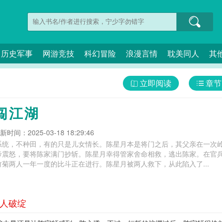
历史军事
网游竞技
科幻冒险
浪漫言情
耽美同人
其
立即阅读
章节
闯江湖
新时间：2025-03-18 18:29:46
系统，不种田，有的只是儿女情长。陈星月本是将门之后，其父亲在一次
帝震怒，要将陈家满门抄斩。陈星月幸得管家舍命相救，逃出陈家。在官
菊两人一年一度的比斗正在进行。陈星月被两人救下，从此陷入了...
袍人破绽