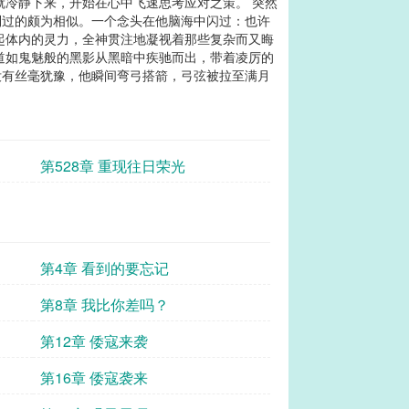
就冷静下来，开始在心中飞速思考应对之策。 突然
到过的颇为相似。一个念头在他脑海中闪过：也许
起体内的灵力，全神贯注地凝视着那些复杂而又晦
道如鬼魅般的黑影从黑暗中疾驰而出，带着凌厉的
没有丝毫犹豫，他瞬间弯弓搭箭，弓弦被拉至满月
第528章 重现往日荣光
第4章 看到的要忘记
第8章 我比你差吗？
第12章 倭寇来袭
第16章 倭寇袭来