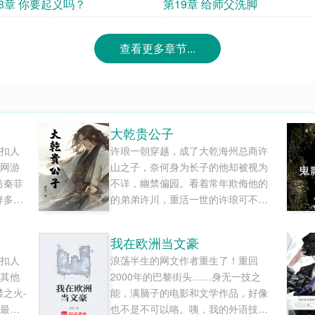
8章 你要起义吗？
第19章 给师父洗脚
查看更多章节...
大乾贵公子
扣人
许琅一朝穿越，成了大乾海州总商许
网游
山之子，奈何身为长子的他却被视为
浩秦菲
不详，幽禁偏园。看着常年欺侮他的
样多最
的弟弟许川，重活一世的许琅可不想
和
就这么憋屈地过完一辈子，既然如
此，那别怪哥哥无情。钱财、女人、
我在欧洲当文豪
仕途...你所享受的一切，以后都由我
扣人
浪荡半生的网文作者重生了！重回
来享受！表面上他是许府二公子，大
其他
2000年的巴黎街头……身无一技之
乾皇朝有史以来最年轻的冠军侯。但
之火-
能，满脑子的电影和文学作品，好像
背地里，他却是掌控大乾半数......
最新
也不是不可以咯。咦，我的外语技能