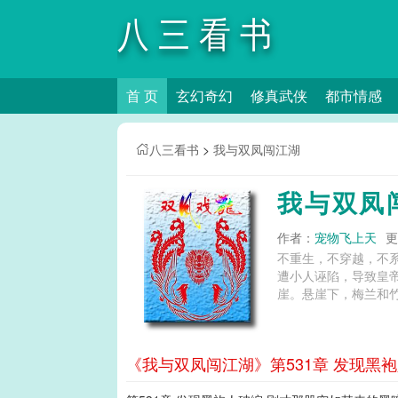
八三看书
首 页
玄幻奇幻
修真武侠
都市情感
八三看书
>
我与双凤闯江湖
我与双凤
作者：
宠物飞上天
更
不重生，不穿越，不
遭小人诬陷，导致皇
崖。悬崖下，梅兰和竹
《我与双凤闯江湖》第531章 发现黑