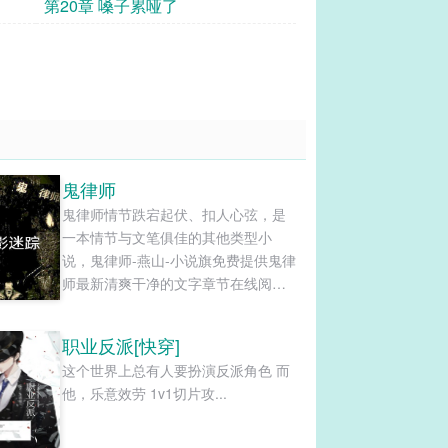
第20章 嗓子累哑了
鬼律师
鬼律师情节跌宕起伏、扣人心弦，是
一本情节与文笔俱佳的其他类型小
说，鬼律师-燕山-小说旗免费提供鬼律
师最新清爽干净的文字章节在线阅读
和TXT下载。...
职业反派[快穿]
这个世界上总有人要扮演反派角色 而
他，乐意效劳 1v1切片攻...