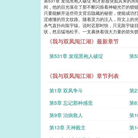
第531章 发现黑袍人破绽 刚才那股突如其来
间，他的目光落在了那不断闪烁着神秘光芒的锁
只要能解开这些符文背后隐藏的秘密，便能成功打
涩难懂的符文纹路。随着灵力的注入，符文上的光
杀气直扑向陈宇辕。说时迟那时快，只见陈宇辕
状，然后猛地松手。一支裹挟着强大力量的箭矢犹如
《我与双凤闯江湖》最新章节
第531章 发现黑袍人破绽
第5
《我与双凤闯江湖》章节列表
第1章 双凤争斗
第
第5章 忘记那种感觉
第6
第9章 治病救人
第1
第13章 天神殿主
第1