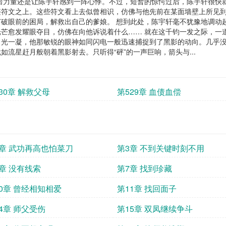
的黑暗力量还是让陈宇轩感到一阵心悸。不过，短暂的惊愕过后，陈宇轩很快
链符文之上。这些符文看上去似曾相识，仿佛与他先前在某面墙壁上所见
破眼前的困局，解救出自己的爹娘。 想到此处，陈宇轩毫不犹豫地调动
芒愈发耀眼夺目，仿佛在向他诉说着什么…… 就在这千钧一发之际，一
目光一凝，他那敏锐的眼神如同闪电一般迅速捕捉到了黑影的动向。几乎
流星赶月般朝着黑影射去。只听得“砰”的一声巨响，箭头与...
30章 解救父母
第529章 血债血偿
2章 武功再高也怕菜刀
第3章 不到关键时刻不用
章 没有线索
第7章 找到珍藏
0章 曾经相知相爱
第11章 找回面子
4章 师父受伤
第15章 双凤继续争斗