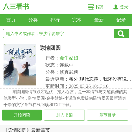
八三看书
书架
登录
首页
分类
排行
完本
最新
记录
陈情团圆
作者：
金牛姑娘
状态：连载中
分类：修真武侠
最近更新：
番外 现代忘羡，我还没有说爱你42
更新时间：2025-03-26 10:13:16
陈情团圆情节跌宕起伏、扣人心弦，是一本情节与文笔俱佳的其
他类型小说，陈情团圆-金牛姑娘-小说旗免费提供陈情团圆最新清爽
干净的文字章节在线阅读和TXT下载。
开始阅读
加入书架
章节目录
《陈情团圆》最新章节