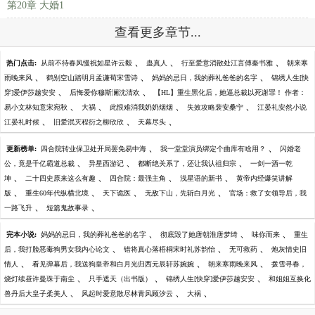
第20章 大婚1
查看更多章节...
、
、
、
热门点击:
从前不待春风慢祝如星许云毅
蛊真人
行至爱意消散处江言傅秦书雅
朝来寒
、
、
、
雨晚来风
鹤别空山踏明月孟谦荀宋雪诗
妈妈的忌日，我的葬礼爸爸的名字
锦绣人生[快
、
、
穿]爱伊莎越安安
后悔爱你穆斯澜沈清欢
【HL】重生黑化后，她逼总裁以死谢罪！ 作者：
、
、
、
、
易小文林知意宋宛秋
大祸
此恨难消我奶奶烟烟
失效攻略裴安桑宁
江晏礼安然小说
、
、
、
江晏礼时候
旧爱泯灭程衍之柳欣欣
天幕尽头
、
、
更新榜单:
四合院转业保卫处开局罢免易中海
我一堂堂演员绑定个曲库有啥用？
闪婚老
、
、
、
公，竟是千亿霸道总裁
异星西游记
都断绝关系了，还让我认祖归宗
一剑一酒一乾
、
、
、
、
坤
二十四史原来这么有趣
四合院：最强主角
浅星语的新书
黄帝内经爆笑讲解
、
、
、
、
版
重生60年代纵横北境
天下诡医
无敌下山，先斩白月光
官场：救了女领导后，我
、
、
一路飞升
短篇鬼故事录
、
、
、
完本小说:
妈妈的忌日，我的葬礼爸爸的名字
彻底毁了她唐朝淮唐梦绮
味你而来
重生
、
、
、
后，我打脸恶毒狗男女我内心论文
错将真心落梧桐宋时礼苏韵怡
无可救药
炮灰情史旧
、
、
、
情人
看见弹幕后，我送狗皇帝和白月光归西元辰轩苏婉婉
朝来寒雨晚来风
拨雪寻春，
、
、
、
烧灯续昼许曼珠于南尘
只手遮天（出书版）
锦绣人生[快穿]爱伊莎越安安
和姐姐互换化
、
、
、
兽丹后大皇子柔美人
风起时爱意散尽林青风顾汐云
大祸