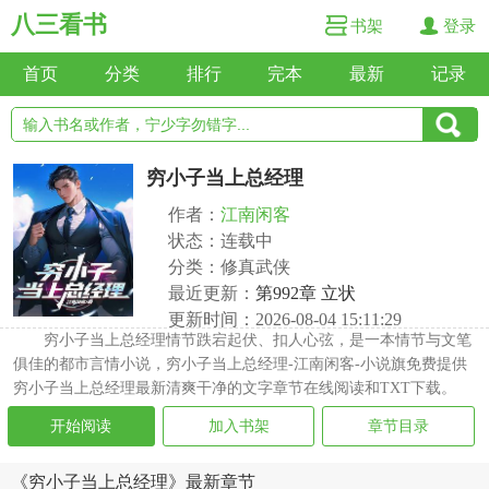
八三看书
书架
登录
首页
分类
排行
完本
最新
记录
穷小子当上总经理
作者：
江南闲客
状态：连载中
分类：修真武侠
最近更新：
第992章 立状
更新时间：2026-08-04 15:11:29
穷小子当上总经理情节跌宕起伏、扣人心弦，是一本情节与文笔
俱佳的都市言情小说，穷小子当上总经理-江南闲客-小说旗免费提供
穷小子当上总经理最新清爽干净的文字章节在线阅读和TXT下载。
开始阅读
加入书架
章节目录
《穷小子当上总经理》最新章节