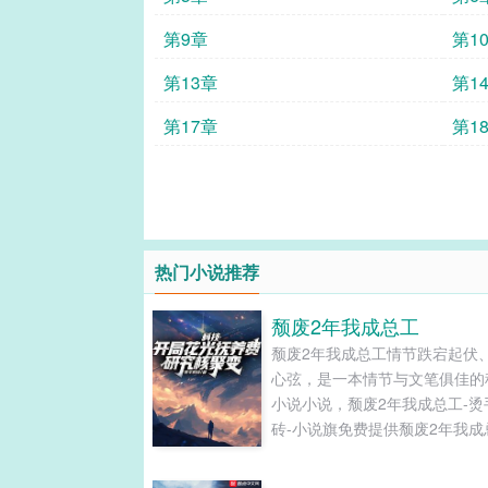
第9章
第1
第13章
第1
第17章
第1
热门小说推荐
颓废2年我成总工
颓废2年我成总工情节跌宕起伏
心弦，是一本情节与文笔俱佳的
小说小说，颓废2年我成总工-烫
砖-小说旗免费提供颓废2年我成
最新清爽干净的文字章节在线阅
TXT下载。...