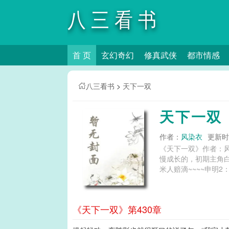
八三看书
首 页
玄幻奇幻
修真武侠
都市情感
八三看书
>
天下一双
天下一双
作者：
风染衣
更新时间
《天下一双》作者：
慢成长的，初期主角
《天下一双》第430章