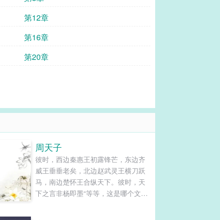
第12章
第16章
第20章
周天子
彼时，西边秦惠王初露锋芒，东边齐
威王垂垂老矣，北边赵武灵王横刀跃
马，南边楚怀王合纵天下。彼时，天
下之言非杨即墨“等等，这是哪个文盲
说的？”“亚...