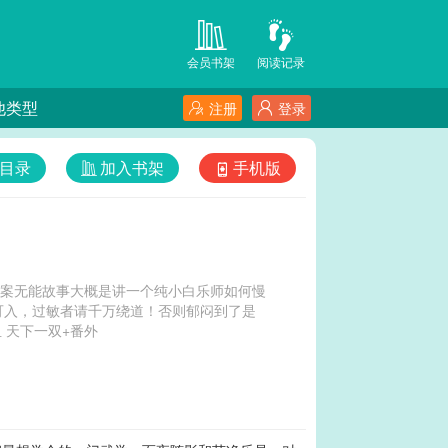
会员书架
阅读记录
他类型
注册
登录
目录
加入书架
手机版
文案无能故事大概是讲一个纯小白乐师如何慢
可入，过敏者请千万绕道！否则郁闷到了是
米人赔滴~~~~申明2：本故事狗血情节很多，吐血情节更多，喷血情节也多，为了各位珍贵的血 天下一双+番外