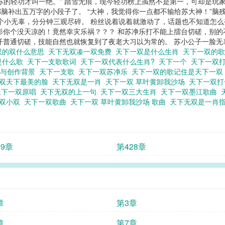
苏的轻功才叫一绝。” 踏雪无痕，现今轻功榜上虽然不是第一，可却是玩
脑补出五万字的小段子了。 “大神，我觉得你一点都不输给苏大神！”脑
一个小无辜，分分钟三观尽碎。 粉丝说着说着就激动了，话题也不知道怎么
镜寒影你个没天凉的！竟然幸灾乐祸？？？ 和苏净乐打不能上擂台切磋，别
普通切磋，技能自然也就恢复到了夜老大习以为常的。 苏小公子一脸无辜
双的双什么意思
天下无双凑一双免费
天下一双是什么生肖
天下一双的
是什么歌
天下一支歌歌词
天下一双代表什么生肖?
天下一个
天下一双
景与创作背景
天下一支歌
天下一双苏净乐
天下一双的歌记住是天下一
双天下最美的脸
天下无双是一肖
天下一双 草叶黄卸我沙场
天下一双
天下一双原唱
天下无双的上一句
天下一双三大生肖
天下一双墨江歌曲
大双小双
天下一双歌曲
天下一双 草叶黄卸我沙场 歌曲
天下无双是一肖
29章
第428章
章
第3章
章
第7章