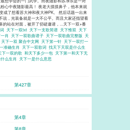
家最想学会的一门武学。而夜随影和苏净乐是一对
残粉心中夜随影最高！ 夜老大摸摸鼻子，他本来就
变成了想看苏大神和夜大神PK。 然后话题一出来
的不说，光装备就是一大不公平。而且大家还指望看
的站在对面，被开了切磋邀请，...天下一双+番
歌词
天下一双txt
天下一支歌简谱
天下惟双
天下
打一肖
天下一双歌曲谱子
天下一双歌曲完整版
天
双
天下一双 聚合中文网
天下笫一针
天下一双打一
打一准确生肖
天下一双歌词
找天下天双是什么生
天下一双的歌
和天下多少一包
天下第一和天下无
指什么生肖
天下一是什么意思
第427章
第4章
第8章