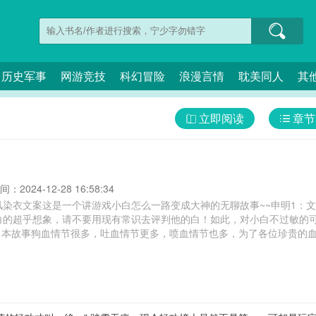
历史军事
网游竞技
科幻冒险
浪漫言情
耽美同人
其
立即阅读
章节
：2024-12-28 16:58:34
风染衣文案这是一个讲游戏小白怎么一路变成大神的无聊故事~~申明1：
白的超乎想象，请不要用现有常识去评判他的白！如此，对小白不过敏的