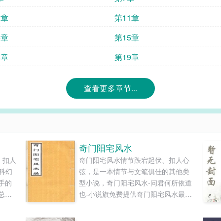
0章
第11章
4章
第15章
8章
第19章
查看更多章节...
奇门阳宅风水
、扣人
奇门阳宅风水情节跌宕起伏、扣人心
科幻
弦，是一本情节与文笔俱佳的其他类
手的
型小说，奇门阳宅风水-问君何所依道
总工
也-小说旗免费提供奇门阳宅风水最新
读和
清爽干净的文字章节在线阅读和TXT
下载。...