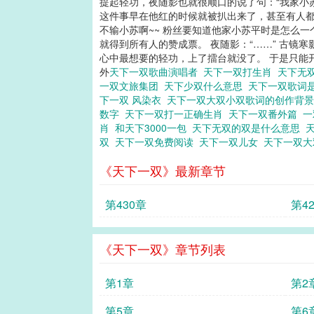
提起轻功，夜随影也就很顺口的说了句：“我家小
这件事早在他红的时候就被扒出来了，甚至有人都
不输小苏啊~~ 粉丝要知道他家小苏平时是怎么
就得到所有人的赞成票。 夜随影：“……” 古
心中最想要的轻功，上了擂台就没了。 于是只能开
外
天下一双歌曲演唱者
天下一双打生肖
天下无
一双文旅集团
天下少双什么意思
天下一双歌词
下一双 风染衣
天下一双大双小双歌词的创作背
数字
天下一双打一正确生肖
天下一双番外篇
一
肖
和天下3000一包
天下无双的双是什么意思
双
天下一双免费阅读
天下一双儿女
天下一双
《天下一双》最新章节
第430章
第4
《天下一双》章节列表
第1章
第2
第5章
第6