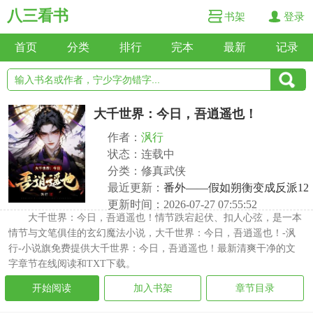
八三看书
书架
登录
首页
分类
排行
完本
最新
记录
大千世界：今日，吾逍遥也！
作者：
沨行
状态：连载中
分类：修真武侠
最近更新：
番外——假如朔衡变成反派12
更新时间：2026-07-27 07:55:52
大千世界：今日，吾逍遥也！情节跌宕起伏、扣人心弦，是一本
情节与文笔俱佳的玄幻魔法小说，大千世界：今日，吾逍遥也！-沨
行-小说旗免费提供大千世界：今日，吾逍遥也！最新清爽干净的文
字章节在线阅读和TXT下载。
开始阅读
加入书架
章节目录