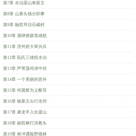
第7章 水泊梁山奉新主
第8章 山寨头领分职事
第9章 杨哲拜访石碣村
第10章 酒肆撩拨英雄怒
第11章 济州府大举兴兵
第12章 阮氏三雄投水泊
第13章 芦苇荡何涛中伏
第14章 一个美丽的意外
第15章 何观察为义断耳
第16章 杨寨主出行沧州
第17章 屠龙手入伙梁山
第18章 杨哲棒打洪教头
第19章 林冲遇险野猪林