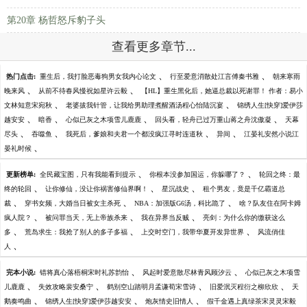
第20章 杨哲怒斥豹子头
查看更多章节...
、
、
热门点击:
重生后，我打脸恶毒狗男女我内心论文
行至爱意消散处江言傅秦书雅
朝来寒雨
、
、
晚来风
从前不待春风慢祝如星许云毅
【HL】重生黑化后，她逼总裁以死谢罪！ 作者：易小
、
、
文林知意宋宛秋
老婆拔我针管，让我给男助理煮醒酒汤程心怡陆沉宴
锦绣人生[快穿]爱伊莎
、
、
、
、
越安安
暗香
心似已灰之木项雪儿鹿鹿
回头看，轻舟已过万重山蒋之舟沈傲凝
天幕
、
、
、
、
尽头
吞噬鱼
我死后，爹娘和夫君一个都没疯江寻时连道秋
异间
江晏礼安然小说江
、
晏礼时候
、
、
更新榜单:
全民藏宝图，只有我能看到提示
你根本没参加国运，你躲哪了？
轮回之终：最
、
、
、
终的轮回
让你修仙，没让你祸害修仙界啊！
星沉战史
租个男友，竟是千亿霸道总
、
、
、
裁
穿书女频，大婚当日被女主杀死
NBA：加强版G6汤，科比跪了
啥？队友住在阿卡姆
、
、
、
疯人院？
被问罪当天，无上帝族杀来
我在异界当反贼
亮剑：为什么你的缴获这么
、
、
、
多
荒岛求生：我抢了别人的多子多福
上交时空门，我带华夏开发异世界
风流俏佳
、
人
、
、
完本小说:
错将真心落梧桐宋时礼苏韵怡
风起时爱意散尽林青风顾汐云
心似已灰之木项雪
、
、
、
、
儿鹿鹿
失效攻略裴安桑宁
鹤别空山踏明月孟谦荀宋雪诗
旧爱泯灭程衍之柳欣欣
天
、
、
、
鹅奏鸣曲
锦绣人生[快穿]爱伊莎越安安
炮灰情史旧情人
假千金遇上真绿茶宋灵灵宋毅