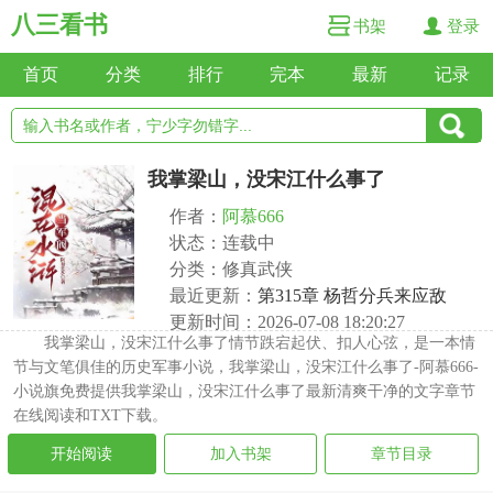
八三看书
书架
登录
首页
分类
排行
完本
最新
记录
我掌梁山，没宋江什么事了
作者：
阿慕666
状态：连载中
分类：修真武侠
最近更新：
第315章 杨哲分兵来应敌
更新时间：2026-07-08 18:20:27
我掌梁山，没宋江什么事了情节跌宕起伏、扣人心弦，是一本情
节与文笔俱佳的历史军事小说，我掌梁山，没宋江什么事了-阿慕666-
小说旗免费提供我掌梁山，没宋江什么事了最新清爽干净的文字章节
在线阅读和TXT下载。
开始阅读
加入书架
章节目录