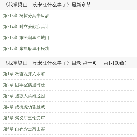
《我掌梁山，没宋江什么事了》最新章节
第315章 杨哲分兵来应敌
第314章 时立爱献疲兵计
第313章 难民潮再冲城门
第312章 东昌府里不庆功
《我掌梁山，没宋江什么事了》目录 第一页 （第1-100章）
第1章 杨哲魂穿入水浒
第2章 困牢室偶遇时迁
第3章 遇故人英雄脱困
第4章 战祝虎杨哲显威
第5章 聚义厅王伦受审
第6章 白衣秀士离山寨