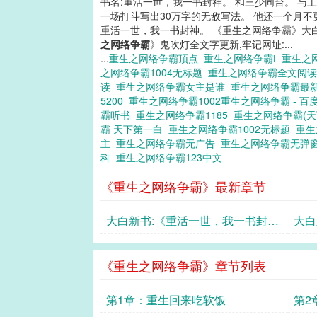
书名:重活一世，我一书封神。 和三少同台。 与
一场打斗写出30万字的无敌写法。 他还一个月不
重活一世，我一书封神。 《重生之网络争霸》大
之网络争霸
》鬼吹灯全文字更新,牢记网址:...
...
重生之网络争霸顶点
重生之网络争霸t
重生之
之网络争霸1004无标题
重生之网络争霸全文阅
读
重生之网络争霸女主是谁
重生之网络争霸最
5200
重生之网络争霸1002重生之网络争霸 - 百
霸听书
重生之网络争霸1185
重生之网络争霸(
霸 天下第一白
重生之网络争霸1002无标题
重生
主
重生之网络争霸无广告
重生之网络争霸无弹
科
重生之网络争霸123中文
《重生之网络争霸》最新章节
大白新书:《重活一世，我一书封
大白
神》
拍戏
《重生之网络争霸》章节列表
第1章：重生回来吃软饭
第2