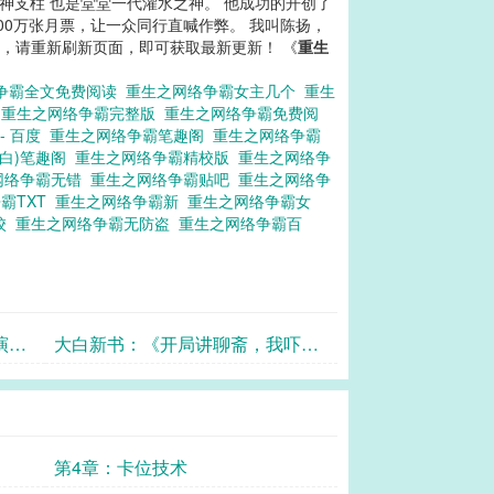
精神支柱 也是堂堂一代灌水之神。 他成功的开创了
00万张月票，让一众同行直喊作弊。 我叫陈扬，
后，请重新刷新页面，即可获取最新更新！ 《
重生
争霸全文免费阅读
重生之网络争霸女主几个
重生
科
重生之网络争霸完整版
重生之网络争霸免费阅
- 百度
重生之网络争霸笔趣阁
重生之网络争霸
一白)笔趣阁
重生之网络争霸精校版
重生之网络争
网络争霸无错
重生之网络争霸贴吧
重生之网络争
霸TXT
重生之网络争霸新
重生之网络争霸女
精校
重生之网络争霸无防盗
重生之网络争霸百
演？
大白新书：《开局讲聊斋，我吓死
全网粉丝》
第4章：卡位技术