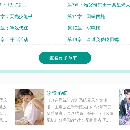
章：1万块到手
第7章：给父母铺出一条星光
0章：买光技能书
第11章：田螺西施
4章：游戏代练
第15章：买电脑
8章：开业活动
第19章：全城免费吃田螺
查看更多章节...
改造系统
贾庶
《改造系统》改造系统目录全文阅
盐从
读，主角是孟乐乐陈见白小说章节完
盘，
整质量高，包含结局、番外。?《改造
从漕
系统》分卷阅读1改造系统作者:无聊
却将
抖抖腿分卷阅读1内容简介土肥圆代名