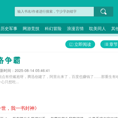
历史军事
网游竞技
科幻冒险
浪漫言情
耽美同人
其
立即阅读
章节
络争霸
新时间：2025-08-14 05:46:41
时间点有些尴尬呀，腾迅创建了，阿里出来了，百度也赚钱了……那重生有
只想吃...
一世，我一书封神》