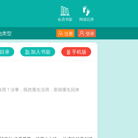
会员书架
阅读记录
他类型
注册
登录
目录
加入书架
手机版
啥用？没事，既然重生没用，那就重生回来