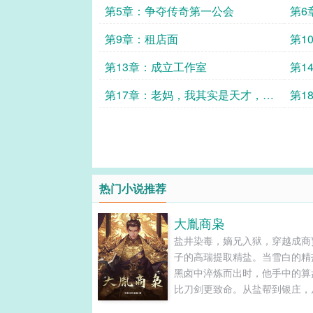
第5章：争夺传奇第一公会
第6
第9章：租店面
第1
第13章：成立工作室
第1
第17章：老妈，我其实是天才，你
第1
信吗？
热门小说推荐
大胤商枭
盐井染毒，嫡兄入狱，穿越成商
子的高瑞提取精盐。当雪白的精
黑卤中淬炼而出时，他手中的算
比刀剑更致命。从盐帮到银庄，
运到海权，他烧毁世家的账册，