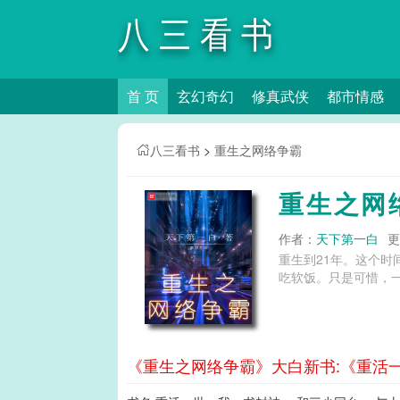
八三看书
首 页
玄幻奇幻
修真武侠
都市情感
八三看书
>
重生之网络争霸
重生之网
作者：
天下第一白
更
重生到21年。这个
吃软饭。只是可惜，一心
《重生之网络争霸》大白新书:《重活