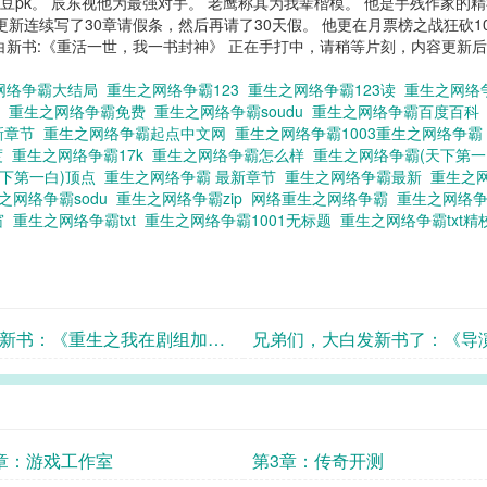
土豆pk。 辰东视他为最强对手。 老鹰称其为我辈楷模。 他是手残作家的
更新连续写了30章请假条，然后再请了30天假。 他更在月票榜之战狂砍1
白新书:《重活一世，我一书封神》 正在手打中，请稍等片刻，内容更新
网络争霸大结局
重生之网络争霸123
重生之网络争霸123读
重生之网络
读
重生之网络争霸免费
重生之网络争霸soudu
重生之网络争霸百度百
新章节
重生之网络争霸起点中文网
重生之网络争霸1003重生之网络争霸 
度
重生之网络争霸17k
重生之网络争霸怎么样
重生之网络争霸(天下第
天下第一白)顶点
重生之网络争霸 最新章节
重生之网络争霸最新
重生之
之网络争霸sodu
重生之网络争霸zip
网络重生之网络争霸
重生之网络争
窗
重生之网络争霸txt
重生之网络争霸1001无标题
重生之网络争霸txt
新书：《重生之我在剧组加点
兄弟们，大白发新书了：《导
》
我是制片人》
章：游戏工作室
第3章：传奇开测